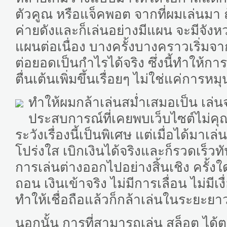
ตัวคูณ หรือแจ็คพอต จากที่ผมเล่นมา
ค่ายดังและก็เล่นอย่างมีแผน จะมีจังห
แผนต่อเนื่อง บางครั้งบางคราวเริ่มจ
ต่อยอดเป็นกำไรได้จริง ซึ่งนี้ทำให้
ตื่นเต้นเพิ่มขึ้นเรื่อยๆ ไม่ใช่แค่การหมุ
ทำให้ผมกล้าเล่นสม่ำเสมอเป็น เล่นจ
ประสบการณ์ที่เคยพบเว็บไซต์ไม่ค
ระวังเรื่องนี้เป็นพิเศษ แต่เมื่อได้มาเล
โปร่งใส เบิกเงินได้จริงและก็รวดเร็วท
การเล่นต่างออกไปอย่างสิ้นเชิง ครั้
ถอน เงินเข้าจริง ไม่มีการเลื่อน ไม่มีเงื่
ทำให้เชื่อถือแล้วก็กล้าเล่นในระยะยา
นอกนั้น การที่สามารถเล่น สล็อต ได้