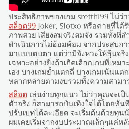
ประสิทธิภาพของเกม sretthi99 ไม่ว่า
สล็อต99
Joker, Slotxo หรือค่ายที่ได้
ภาพสวย เสียงสมจริงสมจัง รวมทั้งที่
ดำเนินการไม่อ้อมค้อม จากประสบการ
มาแบบตบตา แต่ว่ามีจังหวะให้ลุ้นจริง
เฉพาะอย่างยิ่งถ้าเกิดเลือกเกมที่เหม
เอง บางเกมย้ำแตกถี่ บางเกมเน้นแตกห
หลากหลายตามงบรวมทั้งความสามา
สล็อต
เล่นง่ายทุกแนว ไม่ว่าคุณจะเป็
ตัวจริง ก็สามารถบันเทิงใจได้โดยทัน
ปรับเบทได้ละเอียด จะเริ่มต้นด้วยทุน
ผมเคยเริ่มจากงบประมาณเล็กๆแค่หลั