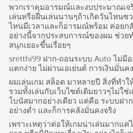
พวกเราคุมอารมณ์และงบประมาณเจริญขึ
เล่นหรือฝืนเล่นนานๆถ้าเกิดวันไหนซวย
ไหนมีเวลาและก็อารมณ์พร้อม ค่อยกลั
อย่างนี้จากประสบการณ์ของผม ช่วยท
สนุกเยอะขึ้นเรื่อยๆ
sretthi99 ฝาก-ถอนระบบ Auto ไม่มีอย
แตกง่าย ไม่ผ่านเอเย่นต์ การเงินมั่นค
ผมเล่นเกม สล็อต มาหลายปี สิ่งที่ทำให้
รวมทั้งเล่นกับเว็บไซต์เดิมยาวๆไม่ใช่
โบนัสมากอย่างเดียว แต่คือ ระบบฝาก-ถ
อย่างต่ำ และก็การคลังมั่นคงจริง
เพราะเหตุว่าต่อให้เกมน่าเล่นมากแค