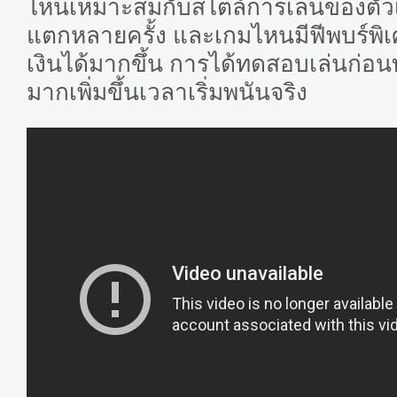
ไหนเหมาะสมกับสไตล์การเล่นของตัว
แตกหลายครั้ง และเกมไหนมีฟีพบร์พิเศ
เงินได้มากขึ้น การได้ทดสอบเล่นก่อน
มากเพิ่มขึ้นเวลาเริ่มพนันจริง