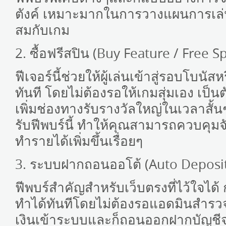
ตังค์ เหมาะมากในการวางแผนการเล่น
สมกับเกม
2. ซื้อฟรีสปิน (Buy Feature / Free S
ฟีเจอร์นี้ช่วยให้ผู้เล่นเข้าสู่รอบโบ
ทันที โดยไม่ต้องรอให้เกมสุ่มเอง เป็น
เพิ่มช่องทางรับรางวัลใหญ่ในเวลาสั้
รับฟีพบร์นี้ ทำให้คุณสามารถควบคุมจ
ทำรายได้เพิ่มขึ้นเรื่อยๆ
3. ระบบฝากถอนออโต้ (Auto Deposi
ฟีพบร์สำคัญสำหรับเว็บตรงที่ไว้ใจได
ทำได้ทันทีโดยไม่ต้องรอแอดมินสำรวจ 
เงินเข้าระบบและก็ถอนออกฝากบัญชีจร