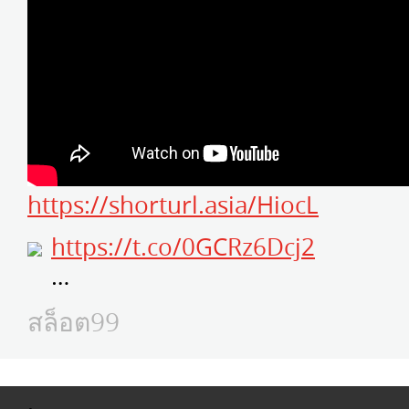
https://shorturl.asia/HiocL
https://t.co/0GCRz6Dcj2
…
สล็อต99