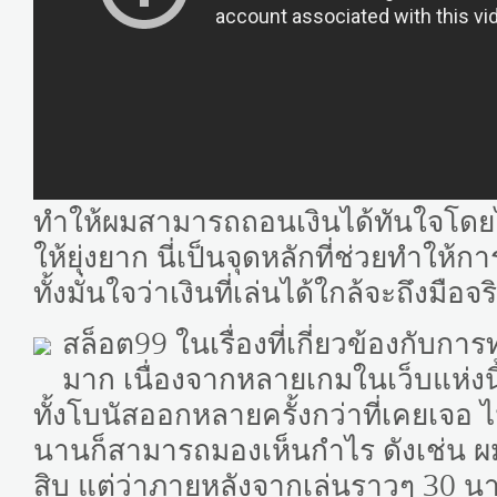
ทำให้ผมสามารถถอนเงินได้ทันใจโดยไม่
ให้ยุ่งยาก นี่เป็นจุดหลักที่ช่วยทำให
ทั้งมั่นใจว่าเงินที่เล่นได้ใกล้จะถึงมือจร
สล็อต99 ในเรื่องที่เกี่ยวข้องกับกา
มาก เนื่องจากหลายเกมในเว็บแห่งน
ทั้งโบนัสออกหลายครั้งกว่าที่เคยเจอ ไ
นานก็สามารถมองเห็นกำไร ดังเช่น ผมเ
สิบ แต่ว่าภายหลังจากเล่นราวๆ 30 นา