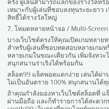
ครั้ง ผู้เล่นสามารถแลกของรางวัลหรือโ
เหมาะกับผู้เล่นที่ชอบลงทุนระยะยาว เนื
สิทธิ์ได้รางวัลใหญ่
7. โหมดหลายหน้าจอ / Multi-Screen
บางเว็บไซต์ตรงให้คุณเปิดเกมหลายห
สำหรับผู้เล่นที่ชอบทดสอบหลายเกมหร
หลายเกมในขณะเดียวกัน เพิ่มจังหว
สนุกสนานร่าเริงได้พร้อมกัน
สล็อต99 แจ็คพอตแตกง่าย เล่นได้ผ่า
ไม่เป็นอันตราย 100% สนุกสนานได้ท
ถ้าคุณกำลังมองหาเว็บไซต์สล็อตที่ แจ
ผ่านมือถือ และก็ทำรายการได้สะดว
sretthi99 เว็บตรงที่ตอบโจทย์ทุกคว