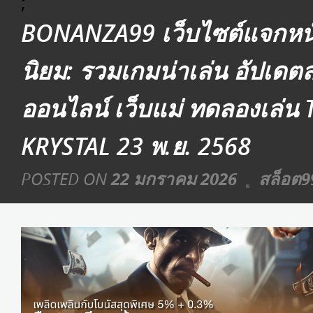
;
BONANZA99 เว็บไซต์แจกหน
นิยม: รวมเกมน่าเล่น อัปเดตล
ออนไลน์ เว็บแม่ ทดลองเล่น 
KRYSTAL 23 พ.ย. 2568
POSTED ON
22 มกราคม 2026
สล็อต9