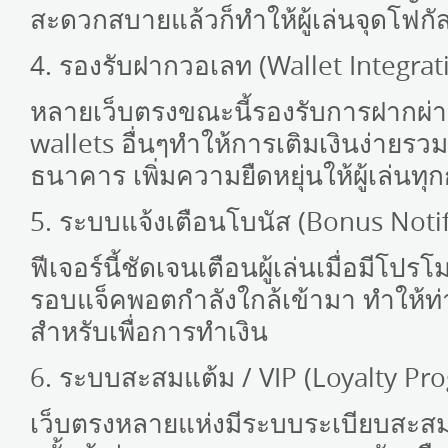
สะดวกสบายแล้วก็ทำให้ผู้เล่นจุดโฟกัส
4. รองรับฝากวอเลท (Wallet Integrat
หลายเว็บตรงขณะนี้รองรับการฝากผ่าน
wallets อื่นๆทำให้การเติมเงินง่ายรวมท
ธนาคาร เพิ่มความยืดหยุ่นให้ผู้เล่นทุกก
5. ระบบแจ้งเตือนโบนัส (Bonus Notifi
ฟีเจอร์นี้ชัดเจนเตือนผู้เล่นเมื่อมีโปรโ
รอบแจ็คพอตกำลังใกล้เข้ามา ทำให้ท
สำหรับเพื่อการทำเงิน
6. ระบบสะสมแต้ม / VIP (Loyalty Pr
เว็บตรงหลายแห่งมีระบบระเบียบสะส