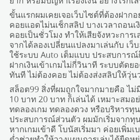
ยาก หรือมีปัญหาเรื่องเงิน อย่างไรก็เล
ขั้นแรกผมเคยเจอเว็บไซต์ที่ต้องฝากอย
คอยแอดไม่นเช็กสลิป บางเวลาถอนเงิ
คอยเป็นชั่วโมง ทำให้เสียจังหวะการ
จากได้ลองเปลี่ยนแปลงมาเล่นกับ เว็บสล
ใช้ระบบ Auto เต็มแบบ ประสบการณ์ก็ด
ฝากเงินเข้าเกมไม่กี่วินาที ระบบตัดยอ
ทันที ไม่ต้องคอย ไม่ต้องส่งสลิปให้วุ่
สล็อต99 สิ่งที่ผมถูกใจมากมายคือ ไม่
10 บาท 20 บาท ก็เล่นได้ เหมาะสมอย่าง
ทดลองเกม ทดลองดวง หรือบริหารทุน
ประสบการณ์ส่วนตัว ผมมักเริ่มจากทุน
หากเกมเข้าดี โบนัสเริ่มมา ค่อยเพิ่มเบท 
ต่ำช่วยทำให้วางแผนการเล่นได้ยืดหย