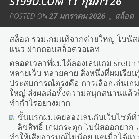
ST99D.COM 11 กุมภา 26
POSTED ON
27 มกราคม 2026
สล็อต
สล็อต รวมเกมแท้จากค่ายใหญ่ โบนัสแ
แนว ฝากถอนสล็อตวอเลท
ตลอดเวลาที่ผมได้ลองเล่นเกม srett
หลายเว็บ หลายค่าย สิ่งหนึ่งที่ผมเรียนร
ประสบการณ์ตรงคือ การเลือกเล่นเกม 
ใหญ่ ส่งผลต่อทั้งความสนุกสนานแล้
ทำกำไรอย่างมาก
ขั้นแรกผมเคยลองเล่นกับเว็บไซต์ทั่ว
ลิขสิทธิ์ เกมกระตุก โบนัสออกยาก แ
ทำให้เสียอารมณ์ไม่น้อย แต่เมื่อได้แป