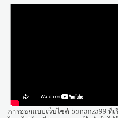
การออกแบบเว็บไซต์ bonanza99 ที่เรี