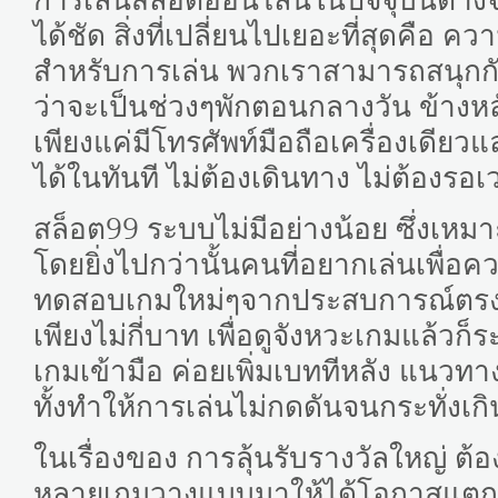
ได้ชัด สิ่งที่เปลี่ยนไปเยอะที่สุดคือ
สำหรับการเล่น พวกเราสามารถสนุกกับ 
ว่าจะเป็นช่วงๆพักตอนกลางวัน ข้างห
เพียงแค่มีโทรศัพท์มือถือเครื่องเดียวแล
ได้ในทันที ไม่ต้องเดินทาง ไม่ต้องรอ
สล็อต99 ระบบไม่มีอย่างน้อย ซึ่งเหมาะ
โดยยิ่งไปกว่านั้นคนที่อยากเล่นเพื่
ทดสอบเกมใหม่ๆจากประสบการณ์ตรง ผม
เพียงไม่กี่บาท เพื่อดูจังหวะเกมแล้วก็
เกมเข้ามือ ค่อยเพิ่มเบททีหลัง แนวทา
ทั้งทำให้การเล่นไม่กดดันจนกระทั่งเ
ในเรื่องของ การลุ้นรับรางวัลใหญ่ ต้
หลายเกมวางแบบมาให้ได้โอกาสแตกจริ