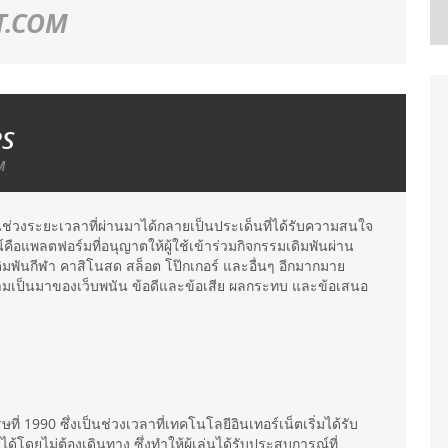
T.COM
PS
M
่วงระยะเวลาที่ผ่านมาได้กลายเป็นประเด็นที่ได้รับความสนใจ
อแพลตฟอร์มที่อนุญาตให้ผู้ใช้เข้าร่วมกิจกรรมเดิมพันผ่าน
ดิมพันกีฬา คาสิโนสด สล็อต โป๊กเกอร์ และอื่นๆ อีกมากมาย
ความเป็นมาของเว็บพนัน ข้อดีและข้อเสีย ผลกระทบ และข้อเสนอ
 1990 ซึ่งเป็นช่วงเวลาที่เทคโนโลยีอินเทอร์เน็ตเริ่มได้รับ
ด้โดยไม่ต้องเดินทาง ซึ่งทำให้ผู้เล่นได้รับประสบการณ์ที่