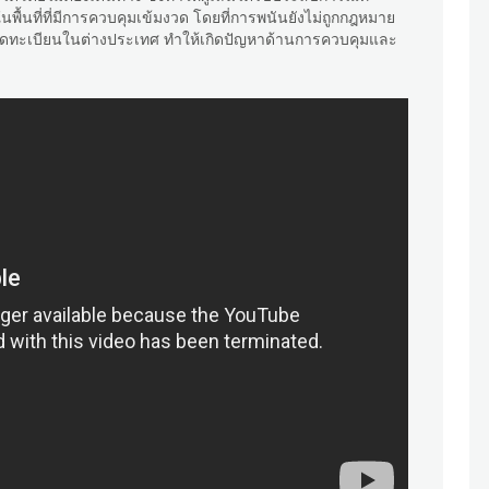
นพื้นที่ที่มีการควบคุมเข้มงวด โดยที่การพนันยังไม่ถูกกฎหมาย
จะจดทะเบียนในต่างประเทศ ทำให้เกิดปัญหาด้านการควบคุมและ