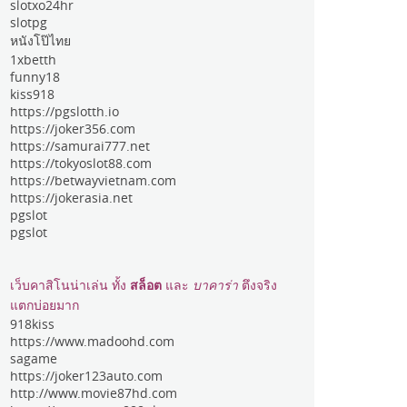
slotxo24hr
slotpg
หนังโป๊ไทย
1xbetth
funny18
kiss918
https://pgslotth.io
https://joker356.com
https://samurai777.net
https://tokyoslot88.com
https://betwayvietnam.com
https://jokerasia.net
pgslot
pgslot
เว็บคาสิโนน่าเล่น ทั้ง
สล็อต
และ
บาคาร่า
ตึงจริง
แตกบ่อยมาก
918kiss
https://www.madoohd.com
sagame
https://joker123auto.com
http://www.movie87hd.com