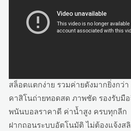
สล็อตแตกง่าย รวมค่ายดังมากยิ่งกว่า
คาสิโนถ่ายทอดสด ภาพชัด รองรับมือ
พนันบอลราคาดี ค่าน้ำสูง ครบทุกลีก
ฝากถอนระบบอัตโนมัติ ไม่ต้องแจ้งสล