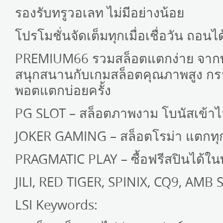
รองรับทรูวอเลท ไม่มีอย่างน้อย
โปรโมชั่นจัดเต็มทุกเมื่อเชื่อวัน ถอนได
PREMIUM66 รวมสล็อตแตกง่าย จากทุ
สนุกสนานกับเกมสล็อตคุณภาพสูง กรา
พอตแตกบ่อยครั้ง
PG SLOT – สล็อตภาพงาม โบนัสเข้าไ
JOKER GAMING – สล็อตโรม่า แตกทุกว
PRAGMATIC PLAY – ซื้อฟรีสปินได้ในท
JILI, RED TIGER, SPINIX, CQ9, AMB 
LSI Keywords: