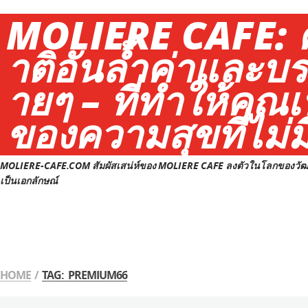
MOLIERE CAFE: คา
าติอันล้ำค่าและ
ายๆ – ที่ทำให้คุณเ
ของความสุขที่ไม่มีท
MOLIERE-CAFE.COM สัมผัสเสน่ห์ของ MOLIERE CAFE ลงตัวในโลกของวั
เป็นเอกลักษณ์
HOME
/
TAG: PREMIUM66