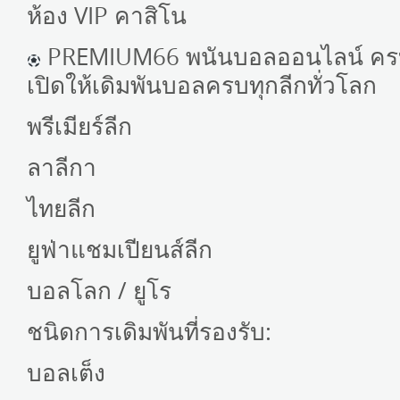
ห้อง VIP คาสิโน
PREMIUM66 พนันบอลออนไลน์ ครบทุ
เปิดให้เดิมพันบอลครบทุกลีกทั่วโลก
พรีเมียร์ลีก
ลาลีกา
ไทยลีก
ยูฟ่าแชมเปียนส์ลีก
บอลโลก / ยูโร
ชนิดการเดิมพันที่รองรับ:
บอลเต็ง