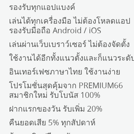
รองรับทุกแอปแบงค์
เล่นได้ทุกเครื่องมือ ไม่ต้องโหลดแอป
รองรับมือถือ Android / iOS
เล่นผ่านเว็บเบราว์เซอร์ ไม่ต้องจัดตั้ง
ใช้งานได้อีกทั้งแนวตั้งและก็แนวระดั
อินเทอร์เฟซภาษาไทย ใช้งานง่าย
โปรโมชั่นสุดคุ้มจาก PREMIUM66
สมาชิกใหม่ รับโบนัส 100%
ฝากแรกของวัน รับเพิ่ม 20%
คืนยอดเสีย 5% ทุกสัปดาห์