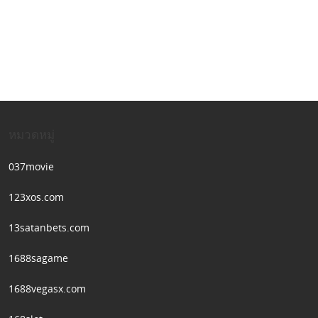
หมวดหมู่
037movie
123xos.com
13satanbets.com
1688sagame
1688vegasx.com