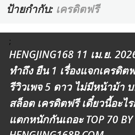
ป้ายกำกับ:
เครดิตฟรี
;
HENGJING168 11 เม.ย. 2026
ทำถึง ยืน 1 เรื่องแจกเครดิ
รีวิวเพจ 5 ดาว ไม่มีหน้าม้า
สล็อต เครดิตฟรี เดี๋ยวนี้อะไ
แตกหนักกันเถอะ TOP 70 B
HENGJING168B.COM