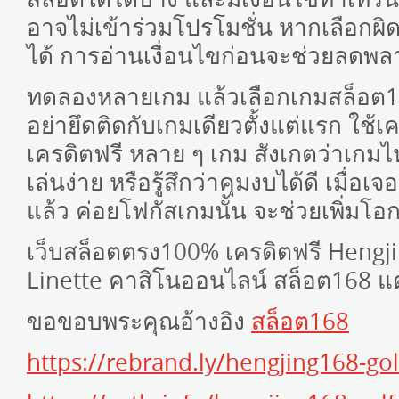
อาจไม่เข้าร่วมโปรโมชั่น หากเลือกผ
ได้ การอ่านเงื่อนไขก่อนจะช่วยลด
ทดลองหลายเกม แล้วเลือกเกมสล็อต168
อย่ายึดติดกับเกมเดียวตั้งแต่แรก ใช้
เครดิตฟรี หลาย ๆ เกม สังเกตว่าเกมไ
เล่นง่าย หรือรู้สึกว่าคุมงบได้ดี เมื่อเ
แล้ว ค่อยโฟกัสเกมนั้น จะช่วยเพิ่
เว็บสล็อตตรง100% เครดิตฟรี Hengjin
Linette คาสิโนออนไลน์ สล็อต168 แ
ขอขอบพระคุณอ้างอิง
สล็อต168
https://rebrand.ly/hengjing168-gol