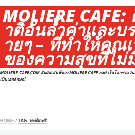
MOLIERE CAFE: คา
าติอันล้ำค่าและ
ายๆ – ที่ทำให้คุณเ
ของความสุขที่ไม่มีท
MOLIERE-CAFE.COM สัมผัสเสน่ห์ของ MOLIERE CAFE ลงตัวในโลกของวั
เป็นเอกลักษณ์
HOME
/
TAG: เครดิตฟรี