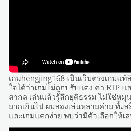
เกมhengjing168 เป็นเว็บตรงเกมแท้ลิขส
ใจได้ว่าเกมไม่ถูกปรับแต่ง ค่า RTP 
สากล เล่นแล้วรู้สึกยุติธรรม ไม่ใช่หมุ
ยากเกินไป ผมลองเล่นหลายค่าย ทั้งส
และเกมแตกง่าย พบว่ามีตัวเลือกให้เล่น