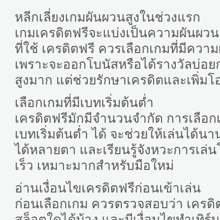
หลีกเลี่ยงเกมผันผวนสูงในช่วงแรก
เกมเครดิตฟรีจะแบ่งเป็นความผันผวนต
ที่ใช้ เครดิตฟรี ควรเลือกเกมที่มีคว
เพราะจะออกโบนัสหรือได้รางวัลบ่อยกว
สูงมาก แต่ช่วยรักษาเครดิตและเพิ่ม
เลือกเกมที่มีเบทเริ่มต้นต่ำ
เครดิตฟรีมักมีจำนวนจำกัด การเลือก
เบทเริ่มต้นต่ำ ได้ จะช่วยให้เล่นได้น
ได้หลายตา และเรียนรู้จังหวะการเล่น
เร็ว เหมาะมากสำหรับมือใหม่
อ่านเงื่อนไขเครดิตฟรีก่อนเข้าเล่น
ก่อนเลือกเกม ควรตรวจสอบว่า เครดิ
สล็อตใดได้บ้าง และมีเงื่อนไขทำเทิร์