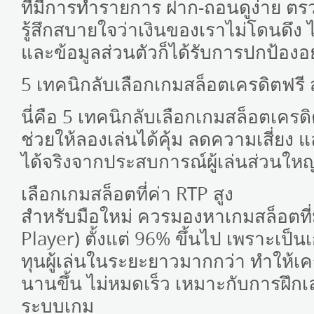
ที่มีการทำรายการ ฝาก-ถอนดูง่าย ตร
รู้สึกสบายใจว่าเงินของเราไม่โดนดึง ไ
และข้อมูลส่วนตัวก็ได้รับการปกป้องอ
5 เทคนิกลับเลือกเกมสล็อตเครดิตฟรี 
นี่คือ 5 เทคนิกลับเลือกเกมสล็อตเครดิต
ช่วยให้ลองเล่นได้คุ้ม ลดความเสี่ยง
ได้จริงจากประสบการณ์ผู้เล่นส่วนใหญ
เลือกเกมสล็อตที่ค่า RTP สูง
สำหรับมือใหม่ ควรมองหาเกมสล็อตที่ม
Player) ตั้งแต่ 96% ขึ้นไป เพราะเป็
ทุนผู้เล่นในระยะยาวมากกว่า ทำให้เครด
นานขึ้น ไม่หมดเร็ว เหมาะกับการฝึก
ระบบเกม