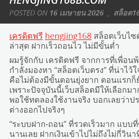
POSTED ON
16 เมษายน 2026
สล็อต1
เครดิตฟรี
hengjing168
สล็อตเว็บไซ
ล่าสุด ฝากเร็วถอนไว ไม่มีขั้นต่ำ
ผมรู้จักกับ เครดิตฟรี จากการที่เพื่อ
กำลังมองหา “สล็อตเว็บตรง” ที่น่าไว้ใ
คือไม่ต้องมีขั้นตอนยุ่งยาก ตอนแรกก็ย
เพราะปัจจุบันนี้เว็บสล็อตมีให้เลือกมา
พอใช้ทดลองใช้งานจริง บอกเลยว่าประ
ต่างออกไปจริงๆ
“ระบบฝาก-ถอน” ที่รวดเร็วมาก แบบที่ซึ
นานเลย ฝากเงินเข้าไปไม่ถึงไม่กี่วิน