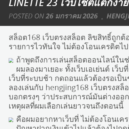
LINETTE 23 เว็บไซต์แตกง่า
POSTED ON
26 มกราคม 2026
HENGJ
สล็อต168 เว็บตรงสล็อต ลิขสิทธิ์ถูก
รายการไวทันใจ ไม่ต้องโอนเครดิตไ
ถ้าพูดถึงการเล่นสล็อตออนไลน์ในช่
ผมลองมาเยอะ ทั้งเว็บเอเย่นต์ เว็บ
เว็บที่ระบบช้า กดถอนแล้วต้องรอเป็นช
ลองเล่นกับ hengjing168 เว็บตรงสล็อต
บอกตรงๆ ว่าประสบการณ์มันต่างออก
เหตุผลที่ผมเลือกเล่นยาวจนถึงตอนนี้
คือผมอยากหาเว็บที่ ไม่ต้องโอนเค
ปัญหาฝากเงินเข้าไปแล้วต้องไปกดย